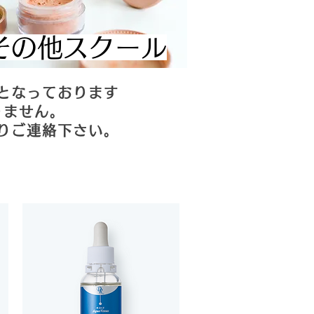
​その他スクール
となっております
りません。
りご連絡下さい。