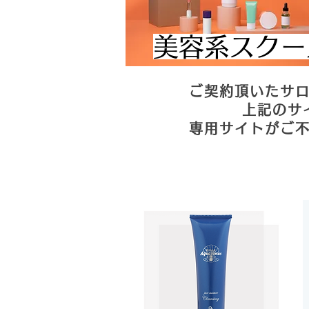
​美容系スク
ご契約頂いたサ
上記のサ
専用サイトがご