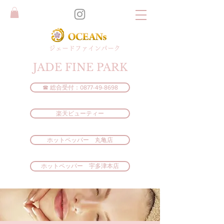
​ジェードファインパーク
JADE FINE PARK
☎ 総合受付：0877-49-8698
楽天ビューティー
ホットペッパー 丸亀店
ホットペッパー 宇多津本店