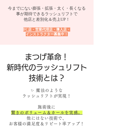
今までにない膨張・拡張・太く・長くなる
事が期待できる
ラッシュリフトで
他店と差別化＆売上UP！
FC店・営業代理店・導入店
・
インストラクター募集中！
まつげ革命！
​新時代のラッシュリフト
技術とは？
✨ 魔法のような
ラッシュリフト
が実現！
施術後に
驚きのボリューム＆カールを実感。
他にはない技術で、
お客様の満足度＆リピート率アップ！