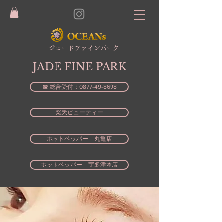
​ジェードファインパーク
JADE FINE PARK
☎ 総合受付：0877-49-8698
楽天ビューティー
ホットペッパー 丸亀店
ホットペッパー 宇多津本店