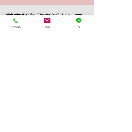
美容師免許を活かして
夢のサロン開業！
Phone
Email
LINE
「興味はあるけど勇気が出ない…」
そんな方をサポート！
✅ 開業申請サポート
✅ 必要な道具の準備
✅ 運営ノウハウ提供
初めてでも安心！
ゼロからの開業をしっかりサポート
します。
​※イメージ写真