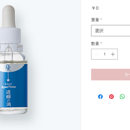
価
￥0
格
重量
*
選択
数量
*
カ