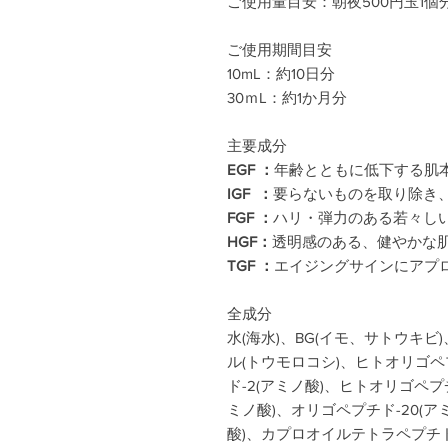
ご使用量目安：朝夜500円玉1個
ご使用期間目安
10mL：約10日分
30ｍL：約1か月分
主要成分
EGF ：
年齢とともに低下する肌
IGF ：
要らないものを取り除き
FGF ：
ハリ・弾力のある若々し
HGF：
透明感のある、健やかな
TGF ：
エイジングサインにアプ
全成分
水(海水)、BG(イモ、サトウキビ
ル(トウモロコシ)、ヒトオリゴペ
ド-2(アミノ酸)、ヒトオリゴペプチ
ミノ酸)、オリゴペプチド-20(ア
酸)、カプロオイルテトラペプチド-