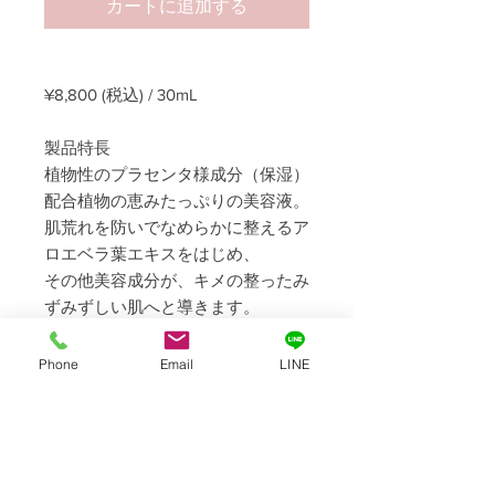
カートに追加する
¥8,800 (税込) / 30mL
製品特長
植物性のプラセンタ様成分（保湿）
配合植物の恵みたっぷりの美容液。
肌荒れを防いでなめらかに整えるア
ロエベラ葉エキスをはじめ、
その他美容成分が、キメの整ったみ
ずみずしい肌へと導きます。
使用方法
Phone
Email
LINE
4～5滴を手のひらにとり、顔全体
にやさしくなじませてください。
ご使用量目安：朝晩4～5滴
ご使用順番：クレンジング⇒ソープ
⇒プラセンコンプレックス⇒化粧水