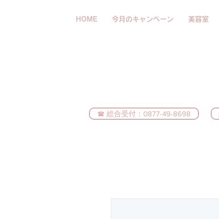
HOME
今月のキャンペーン
美容室
☎ 総合受付：0877-49-8698