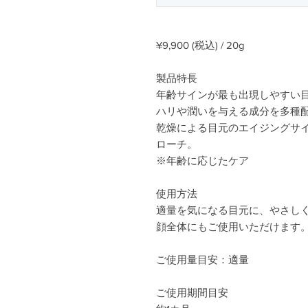
¥9,900 (税込) / 20g
製品特長
年齢サインが最も出現しやすい
ハリや潤いを与える成分を多種配
乾燥による目元のエイジングサイ
ローチ。
※年齢に応じたケア
使用方法
適量を気になる目元に、やさし
顔全体にもご使用いただけます
ご使用量目安：適量
ご使用期間目安