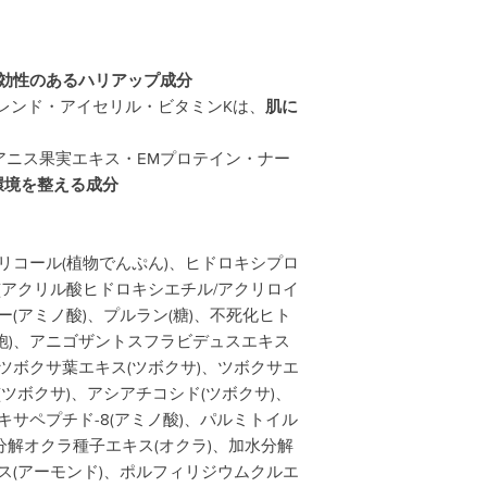
効性のあるハリアップ成分
1ブレンド・アイセリル・ビタミンKは、
肌に
ス)・アニス果実エキス・EMプロテイン・ナー
環境を整える成分
リコール(植物でんぷん)、ヒドロキシプロ
(アクリル酸ヒドロキシエチル/アクリロイ
ー(アミノ酸)、プルラン(糖)、不死化ヒト
胞)、アニゴザントスフラビデュスエキス
ツボクサ葉エキス(ツボクサ)、ツボクサエ
(ツボクサ)、アシアチコシド(ツボクサ)、
キサペプチド-8(アミノ酸)、パルミトイル
水分解オクラ種子エキス(オクラ)、加水分解
ス(アーモンド)、ポルフィリジウムクルエ