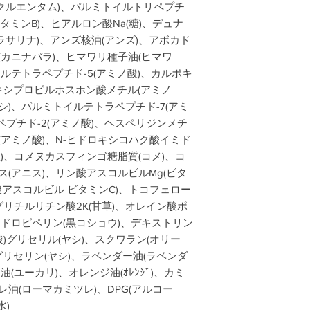
クルエンタム)、パルミトイルトリペプチ
ビタミンB)、ヒアルロン酸Na(糖)、デュナ
サリナ)、アンズ核油(アンズ)、アボカド
(カニナバラ)、ヒマワリ種子油(ヒマワ
チルテトラペプチド-5(アミノ酸)、カルボキ
シプロピルホスホン酸メチル(アミノ
シ)、パルミトイルテトラペプチド-7(アミ
ジペプチド-2(アミノ酸)、ヘスペリジンメチ
(アミノ酸)、N-ヒドロキシコハク酸イミド
魚)、コメヌカスフィンゴ糖脂質(コメ)、コ
ス(アニス)、リン酸アスコルビルMg(ビタ
アスコルビル ビタミンC)、トコフェロー
グリチルリチン酸2K(甘草)、オレイン酸ポ
ラヒドロピペリン(黒コショウ)、デキストリン
酸)グリセリル(ヤシ)、スクワラン(オリー
グリセリン(ヤシ)、ラベンダー油(ラベンダ
(ユーカリ)、オレンジ油(ｵﾚﾝｼﾞ)、カミ
レ油(ローマカミツレ)、DPG(アルコー
水)